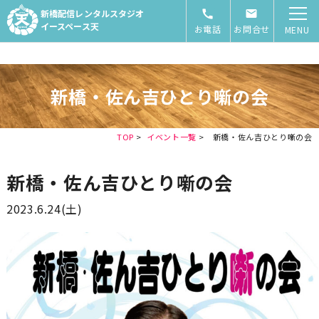
新橋配信レンタルスタジオ
イースペース天
お電話
お問合せ
MENU
新橋・佐ん吉ひとり噺の会
TOP
>
イベント一覧
>
新橋・佐ん吉ひとり噺の会
新橋・佐ん吉ひとり噺の会
2023.6.24(土)