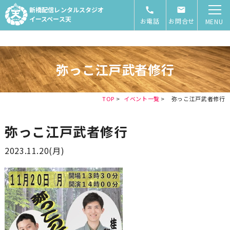
新橋配信レンタルスタジオ
イースペース天
お電話
お問合せ
MENU
弥っこ江戸武者修行
TOP
>
イベント一覧
>
弥っこ江戸武者修行
弥っこ江戸武者修行
2023.11.20(月)