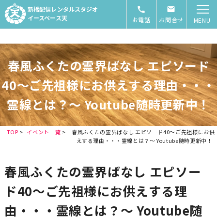
新橋配信レンタルスタジオ
イースペース天
お電話
お問合せ
MENU
春風ふくたの霊界ばなし エピソード
40～ご先祖様にお供えする理由・・・
霊線とは？～ Youtube随時更新中！
TOP
>
イベント一覧
>
春風ふくたの霊界ばなし エピソード40～ご先祖様にお供
えする理由・・・霊線とは？～ Youtube随時更新中！
春風ふくたの霊界ばなし エピソー
ド40～ご先祖様にお供えする理
由・・・霊線とは？～ Youtube随